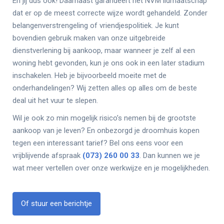
En jij dus ook! Daarnaast garandeert het NVM lidmaatschap
dat er op de meest correcte wijze wordt gehandeld. Zonder
belangenverstrengeling of vriendjespolitiek. Je kunt
bovendien gebruik maken van onze uitgebreide
dienstverlening bij aankoop, maar wanneer je zelf al een
woning hebt gevonden, kun je ons ook in een later stadium
inschakelen. Heb je bijvoorbeeld moeite met de
onderhandelingen? Wij zetten alles op alles om de beste
deal uit het vuur te slepen.
Wil je ook zo min mogelijk risico’s nemen bij de grootste
aankoop van je leven? En onbezorgd je droomhuis kopen
tegen een interessant tarief? Bel ons eens voor een
vrijblijvende afspraak
(073) 260 00 33
. Dan kunnen we je
wat meer vertellen over onze werkwijze en je mogelijkheden.
Of stuur een berichtje