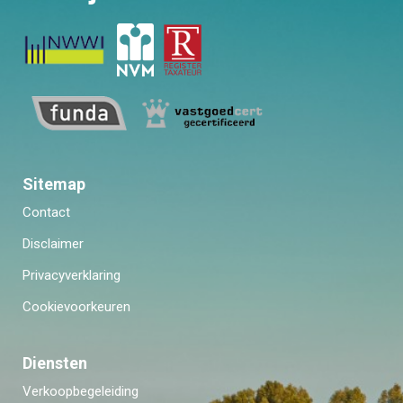
Sitemap
Contact
Disclaimer
Privacyverklaring
Cookievoorkeuren
Diensten
Verkoopbegeleiding