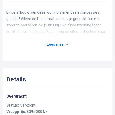
Bij de afbouw van deze woning zijn er geen concessies
gedaan! Alleen de beste materialen zijn gebruikt om een
sfeer te realiseren die je niet bij elke tussenwoning tegen
komt. De woning is pas 3 jaar jong en uiteraard geheel naar
de (isolatie)normen van toen gebouwd. Met (10)
zonnepanelen, vloerverwarming, een moderne keuken en
Lees meer
een luxe badkamer is deze woning helemaal af! Gelegen in
een erg mooi en rustig gedeelte van Zaltbommel in de
verkeersluwe en kindvriendelijke woonwijk ‘De Virieupark’.
Deze zeer jonge en groene wijk ligt op loopafstand van de
historische binnenstad van Zaltbommel, maar ook het NS-
Details
station. De A2 bereik je binnen enkele minuten. Overtuigd?
Indeling van de woning
Overdracht
Status:
Verkocht
Begane grond:
Vraagprijs:
€395.000 k.k.