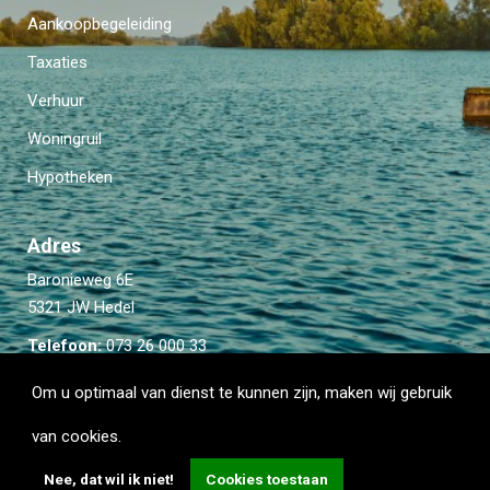
Aankoopbegeleiding
Taxaties
Verhuur
Woningruil
Hypotheken
Adres
Baronieweg 6E
5321 JW Hedel
Telefoon:
073 26 000 33
Email:
info@kievitmakelaardij.com
Om u optimaal van dienst te kunnen zijn, maken wij gebruik
van cookies.
Nee, dat wil ik niet!
Cookies toestaan