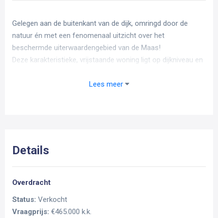
Gelegen aan de buitenkant van de dijk, omringd door de
natuur én met een fenomenaal uitzicht over het
beschermde uiterwaardengebied van de Maas!
Deze karakteristieke, vrijstaande woning ligt op dijkniveau en
de tuin en garage zijn gelegen in het dijktalud. Met een
achtertuin op het oosten, en het vrije uitzicht, is het hier puur
Lees meer
genieten!!
De woning beschikt over een tuingerichte woonkamer, een
slaapkamer en badkamer op de begane grond, en twee
slaapkamers en een bergzolder op de verdieping. Dit alles
kan wel wat modernisering gebruiken, maar biedt volop
Details
mogelijkheden om geheel naar eigen smaak in te richten.
Pak jij deze buitenkans op een toplocatie?
Overdracht
Bijzonderheden
Status:
Verkocht
Vraagprijs:
€465.000 k.k.