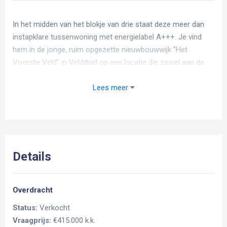
In het midden van het blokje van drie staat deze meer dan
instapklare tussenwoning met energielabel A+++. Je vind
hem in de jonge, ruim opgezette nieuwbouwwijk ‘’Het
Voorste Veld” in Velddriel op een locatie die zowel aan de
voorzijde als de achterzijde een heerlijk gevoel van vrij
wonen geeft. Deze woning is pas 2 jaar jong en echt
Lees meer
helemaal af!!! Met een woonoppervlakte van 135m² is hier
aan ruimte geen gebrek! Zo tref je een riante woonkamer
van 39m², moderne keuken en badkamer, drie slaapkamers
op de eerste verdieping en een bijzonder ruime tweede
verdieping. Met een warmtepomp is de woning ook nog eens
Details
duurzaam en geheel voorbereid op de toekomst! Ga jij voor
deze buitenkans?
Overdracht
Indeling van de woning
Status:
Verkocht
Vraagprijs:
€415.000 k.k.