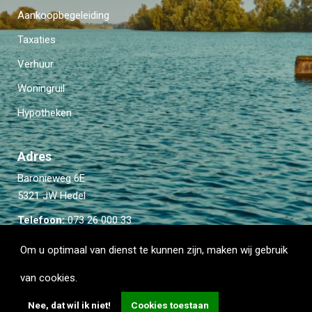
Aankoopbegeleiding
Taxaties
Verhuur
Woningruil
Hypotheken
Adres
Baronieweg 6E
5321 JW Hedel
Telefoon:
073 26 000 33
Email:
info@kievitmakelaardij.com
Om u optimaal van dienst te kunnen zijn, maken wij gebruik
van cookies.
Nee, dat wil ik niet!
Cookies toestaan