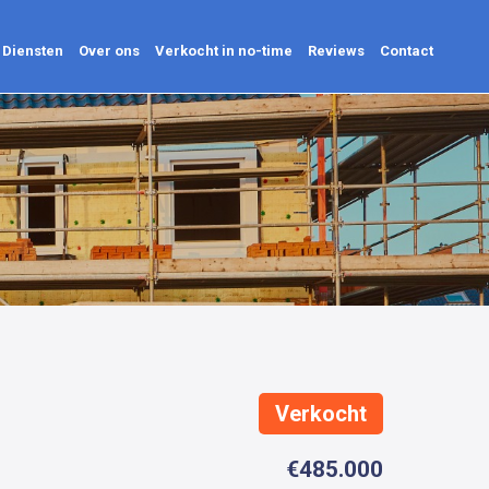
Diensten
Over ons
Verkocht in no-time
Reviews
Contact
Diensten
Over ons
Verkocht in no-time
Reviews
Contact
Verkocht
€485.000