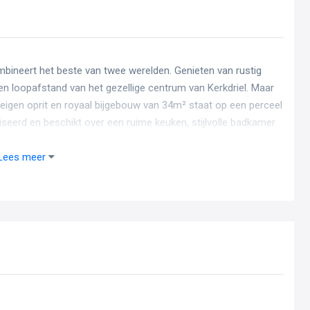
combineert het beste van twee werelden. Genieten van rustig
n loopafstand van het gezellige centrum van Kerkdriel. Maar
eigen oprit en royaal bijgebouw van 34m² staat op een perceel
seerd en beschikt over een ruime keuken, stijlvolle badkamer
oor extra comfort. Dankzij de hybride warmtepomp en 9
! Kortom: een ideale basis voor jarenlang comfortabel
Lees meer
g op. De woning is met aandacht gebouwd; vooral het fraaie
 springt meteen in het oog.