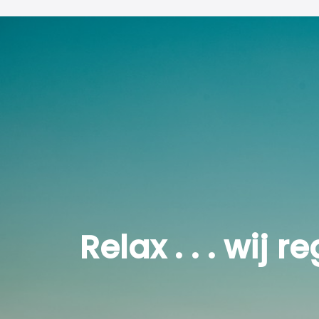
Aan de voorzijde van de woning, direct naast de ba
momenteel ingericht als thuiswerkplek, maar leent 
hobbyruimte.
Aan de achterzijde ligt de kleinste slaapkamer met e
logeerkamer. De tweede slaapkamer aan de achterzi
dankzij de aanwezige airconditioning. Via de dubbe
bereikbaar, wat zorgt voor een fijne verbinding met 
Alle slaapkamers zijn afgewerkt met een moderne l
van spotverlichting.
Relax . . . wij 
Tweede verdieping:
Via een vaste trap is er toegang tot de tweede verd
(gemeten vanaf 1,50 meter hoogte) en beschikt ove