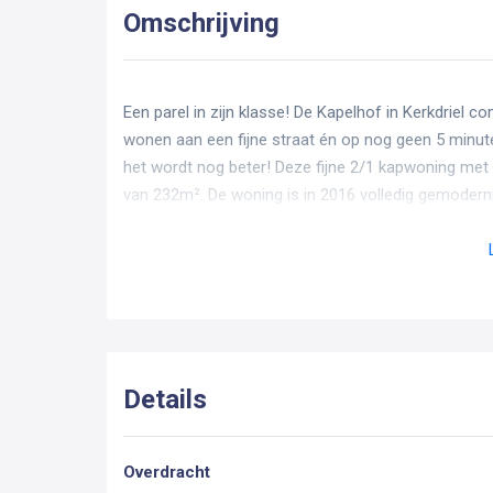
Omschrijving
Een parel in zijn klasse! De Kapelhof in Kerkdriel 
wonen aan een fijne straat én op nog geen 5 minute
het wordt nog beter! Deze fijne 2/1 kapwoning met 
van 232m². De woning is in 2016 volledig gemoderni
en modern toilet. Daarnaast zorgt de sfeerhaard v
zonnepanelen woon je hier bovendien energiezuinig
woonplezier!!
Indeling van de woning
Begane grond:
Details
Bij aankomst valt direct de charme van deze wonin
metselwerk met visgraatmotief rondom de kozijnen
Overdracht