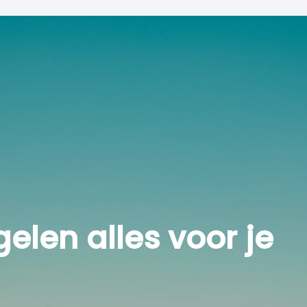
dkamer, bevindt zich een fijn kamer van 12m². Deze ruimte is
zich uiteraard ook uitstekend als comfortabele slaapkamer of
en oppervlakte van 5m² - ideaal als walk-in closet, kinder- of
jde is met 13m² heerlijk ruim opgezet en extra comfortabel
le openslaande deuren is bovendien het balkon (2m²).
buiten.
aminaatvloer, strak gestucte wanden en plafonds voorzien
regelen alles voor je
ieping. De zolder heeft een totale oppervlakte van 11m²
r een nokhoogte van bijna 2 meter.