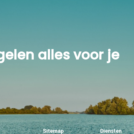
rt Hedel goed. Er zijn verschillende dorps- en
ertier bieden. Met circa 5000 inwoners is Hedel één van de
regelen alles voor je
Sitemap
Diensten