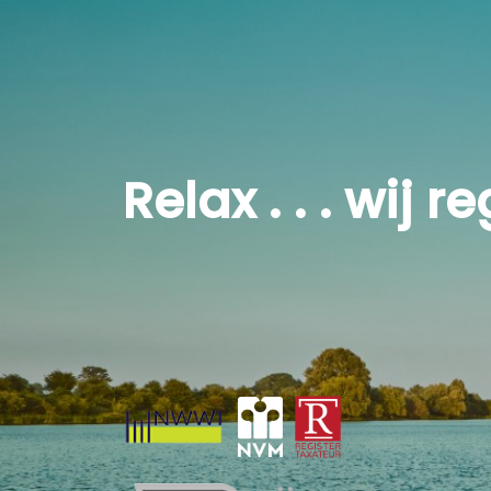
Ook op het gebied van gezelligheid en vermaak scoo
sportverenigingen die aan jong en oud het nodige v
grotere dorpen in de gemeente Maasdriel.
Relax . . . wij 