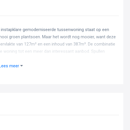
 instapklare gemoderniseerde tussenwoning staat op een
 mooi groen plantsoen. Maar het wordt nog mooier, want deze
pervlakte van 127m² en een inhoud van 387m³. De combinatie
ze woning tot een meer dan interessant aanbod. Spullen
 Lees dan snel verder.
Lees meer
 ruime hal tref je de meterkast, trapopgang, trapkast en de
cht door de grote raampartijen. Aan de voorzijde is deze