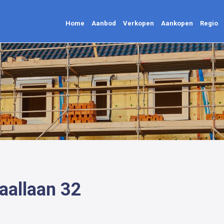
Home
Aanbod
Verkopen
Aankopen
Regio
Home
Aanbod
Verkopen
Aankopen
Regio
aallaan 32