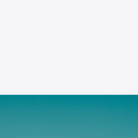
t. De straat kenmerkt zich tevens door de breedte en het vele
eldje en één straat verderop achter de Oranjesingel ligt een
altbommel en Den Bosch en gelegen nabij een aansluiting op de
gebied biedt volop mogelijkheden voor wandelen en fietsen. Een
 die in het centrum van Hedel gehouden wordt in de eerste week
noemen. Er valt dan onder andere te denken aan drie
ter, drogist en diverse andere winkels die in de dagelijkse
sion en een Chinees restaurant aanwezig. Drie basisscholen
e kinderdagverblijven in Hedel gevestigd.