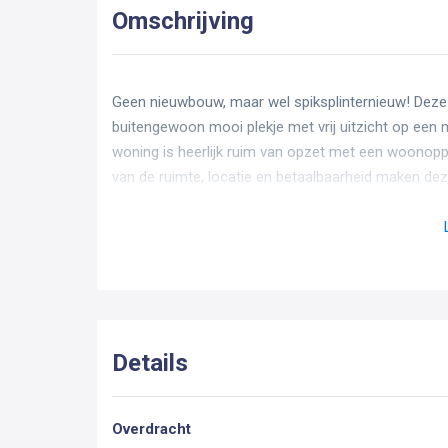
Omschrijving
Geen nieuwbouw, maar wel spiksplinternieuw! Deze
buitengewoon mooi plekje met vrij uitzicht op een
woning is heerlijk ruim van opzet met een woonop
van de ruimte, locatie en betaalbaarheid maken de
pakken en verhuizen maar! Nieuwsgierig geworden?
Indeling van de woning
Begane grond:
De entree ligt aan de voorzijde van de woning. In de
Details
toiletruimte met wandcloset en fonteintje.
De ruime doorzon woonkamer van 29m² is heerlijk li
Overdracht