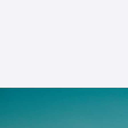
Straatbeeld en omgeving:
De Burgemeester Verdegaallaan is een rustige straa
groen. Op loopafstand aan het Hedillapad met speelv
cross- en pannaveld.
De plaats Hedel
Hedel is een dorp dat gunstig is gelegen tussen Z
A2. De ligging aan de Maas in het rustieke rivieren
van de trekpleisters is de jaarlijkse Paardenmarkt
van november.
Op gebied van voorzieningen is Hedel compleet te 
supermarkten (Hoogvliet, Jumbo en Aldi), bakker, slij
levensbehoeften voorzien. Ook is er een café/ pen
voorzien in de onderwijsbehoefte, tevens zijn er dri