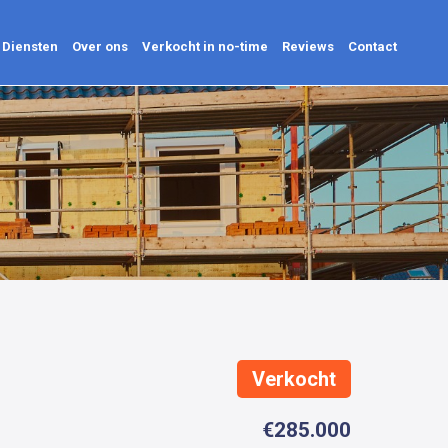
Diensten
Over ons
Verkocht in no-time
Reviews
Contact
Diensten
Over ons
Verkocht in no-time
Reviews
Contact
Verkocht
€285.000