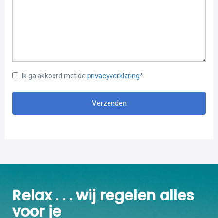
onderwijsbehoefte, tevens zijn er drie kinderdagverblijven in
Hedel gevestigd.
Ook op het gebied van gezelligheid en vermaak scoort Hedel
goed. Er zijn verschillende dorps- en sportverenigingen en
fitnesscholen voor jong en oud. Met ruim 5100 inwoners is
Hedel het op één na grootste dorp in de gemeente
privacyverklaring
Ik ga akkoord met de
*
Maasdriel.
Verzenden
Relax . . . wij regelen alles
voor je