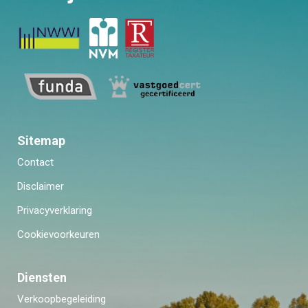
Sitemap
Contact
Disclaimer
Privacyverklaring
Cookievoorkeuren
Diensten
Verkoopbegeleiding