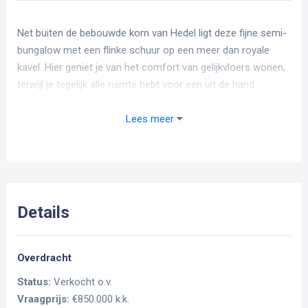
Net buiten de bebouwde kom van Hedel ligt deze fijne semi-
bungalow met een flinke schuur op een meer dan royale
kavel. Hier geniet je van het comfort van gelijkvloers wonen,
terwijl je tegelijk alle ruimte hebt voor een uit de hand
gelopen hobby, de camper aan huis of zelfs het houden van
een paard, schapen of geiten aan huis. Deze vrijstaande
Lees meer
woning is daarmee heerlijk veelzijdig en biedt volop
mogelijkheden voor wie graag ruimte en vrijheid combineert
met comfortabel wonen. Nieuwsgierig geworden? We laten
je deze unieke plek graag persoonlijk zien!
Details
Indeling van de woning
Begane grond:
Overdracht
Status:
Verkocht o.v.
Binnenkomen kun je op twee manieren. De meest gebruikte
Vraagprijs:
€850.000 k.k.