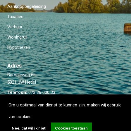
Aankoopbegeleiding
Taxaties
Verhuur
Woningruil
Hypotheken
Adres
Baronieweg 6E
5321 JW Hedel
Telefoon:
073 26 000 33
Email:
info@kievitmakelaardij.com
Om u optimaal van dienst te kunnen zijn, maken wij gebruik
van cookies.
Nee, dat wil ik niet!
Cookies toestaan