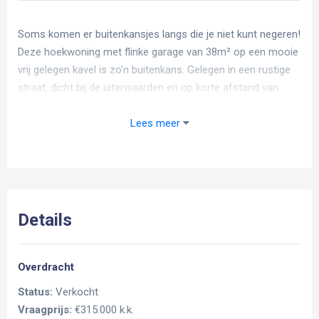
Soms komen er buitenkansjes langs die je niet kunt negeren!
Deze hoekwoning met flinke garage van 38m² op een mooie
vrij gelegen kavel is zo’n buitenkans. Gelegen in een rustige
straat, dicht bij de uiterwaarden en op korte afstand van
winkelcentrum “De Haar”. Het perceel is 230m² groot en
heeft een eigen oprit. De woning heeft een woonoppervlakte
Lees meer
van 99m² en een 15m² grote bergzolder. Dit alles kan wel
wat modernisering gebruiken, maar biedt volop
mogelijkheden om het geheel naar smaak in te richten.
Indeling van de woning
Details
Begane grond:
Overdracht
De entree van de woning is aan de voorzijde gelegen. Via
Status:
Verkocht
een looppaadje vanaf de stoep is de voordeur rechtstreeks
Vraagprijs:
€315.000 k.k.