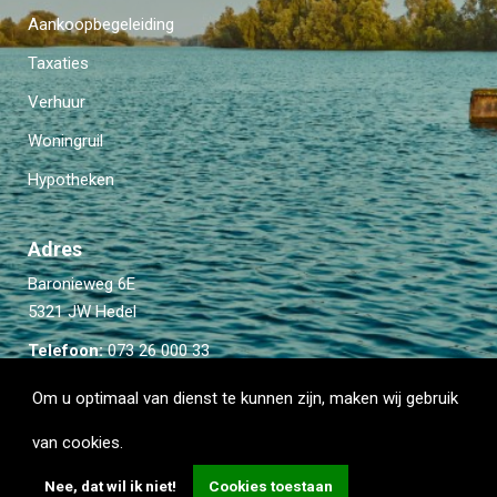
Aankoopbegeleiding
Taxaties
Verhuur
Woningruil
Hypotheken
Adres
Baronieweg 6E
5321 JW Hedel
Telefoon:
073 26 000 33
Email:
info@kievitmakelaardij.com
Om u optimaal van dienst te kunnen zijn, maken wij gebruik
van cookies.
Nee, dat wil ik niet!
Cookies toestaan