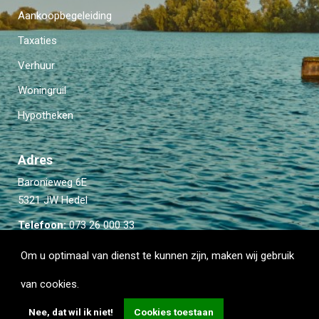
Aankoopbegeleiding
Taxaties
Verhuur
Woningruil
Hypotheken
Adres
Baronieweg 6E
5321 JW Hedel
Telefoon:
073 26 000 33
Email:
info@kievitmakelaardij.com
Om u optimaal van dienst te kunnen zijn, maken wij gebruik
van cookies.
Nee, dat wil ik niet!
Cookies toestaan