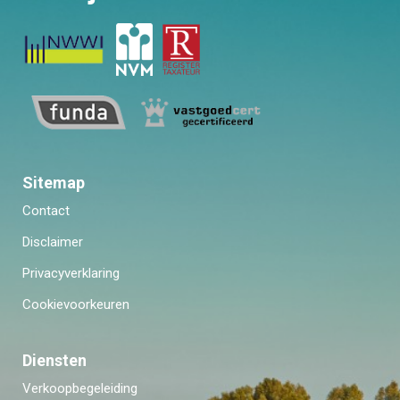
Er is voldoende gelegenheid om een cafeetje of restaurantje
op te zoeken. En voor het beoefenen van verschillende
sporten, kunt u terecht bij sportzaal 'De Treffer', de
tennisbanen, een manege en een jachthaven. Het dorp telt
ruim 3700 inwoners en is daarmee een van grotere dorpen in
de gemeente Maasdriel.
Sitemap
Contact
Disclaimer
Privacyverklaring
Cookievoorkeuren
Diensten
Verkoopbegeleiding