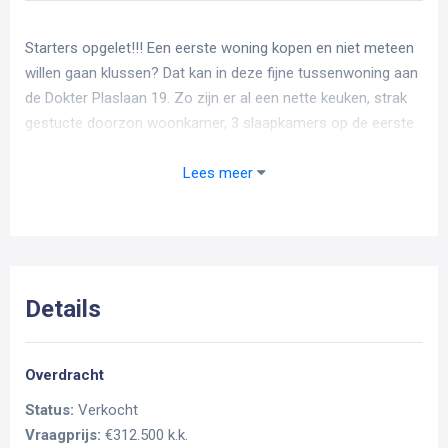
Starters opgelet!!! Een eerste woning kopen en niet meteen
willen gaan klussen? Dat kan in deze fijne tussenwoning aan
de Dokter Plaslaan 19. Zo zijn er al een nette keuken, strak
gestucte doorzon woonkamer, 3 slaapkamers op de eerste
verdieping aanwezig. Een eventuele 4e slaapkamer is te
creëren op de ruime bergzolder. Daarnaast is de woning
Lees meer
voorzien van kunststof kozijnen en in het bezit een keurig
energielabel C. De achtertuin ligt op het zonnige
zuid/zuidwesten en heeft een berging en eigen achterom!
Dit alles is gelegen in een rustige straat met enkel
bestemmingsverkeer en op korte afstand alle voorzieningen
Details
die Ammerzoden te bieden heeft.
Indeling van de woning
Overdracht
Status:
Verkocht
Begane grond:
Vraagprijs:
€312.500 k.k.