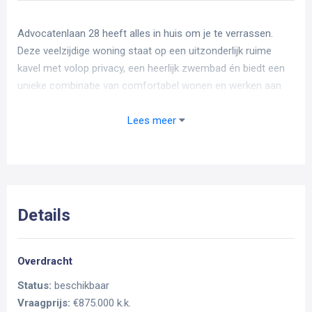
Advocatenlaan 28 heeft alles in huis om je te verrassen.
Deze veelzijdige woning staat op een uitzonderlijk ruime
kavel met volop privacy, een heerlijk zwembad én biedt een
unieke combinatie van comfortabel wonen en werken aan
huis.
Dankzij de royale indeling is een kantoor of praktijk aan huis
Lees meer
eenvoudig te realiseren, maar je kunt er natuurlijk ook voor
kiezen om de volledige 227 m² woonoppervlakte als
woonruimte te benutten. De woning is bijzonder degelijk
gebouwd in de beginjaren van de jaren '90 en ligt op een fijne
locatie, op loopafstand van de dagelijkse voorzieningen van
Details
Ammerzoden. Zie jij de mogelijkheden van deze alleskunner
al?
Overdracht
Entree/ hal
Status:
beschikbaar
Deze woning biedt meerdere entrees, wat perfect aansluit bij
Vraagprijs:
€875.000 k.k.